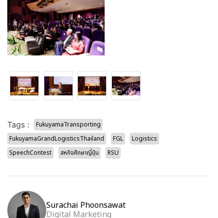
Tags :
FukuyamaTransporting
FukuyamaGrandLogisticsThailand
FGL
Logistics
SpeechContest
สหกิจศึกษาญี่ปุ่น
RSU
Surachai Phoonsawat
Digital Marketing