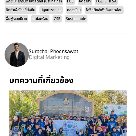
ฟุคุยะมะ แกรนด์ โลจิสติกส์ (ประเทศไทย)
FGL
จิตอาสา
FGL JIT R SA
คิดทำเพื่อโลกที่ยั่งยืน
ปลูกป่าชายเลน
คลองโคน
โลจิสติกส์เพื่อสิ่งแวดล้อม
ฟื้นฟูระบบนิเวศ
ลดโลกร้อน
CSR
Sustainable
Surachai Phoonsawat
Digital Marketing
บทความที่เกี่ยวข้อง