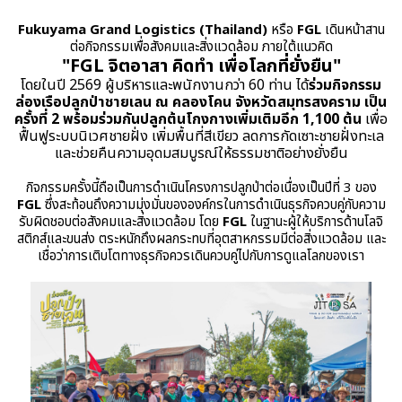
Fukuyama Grand Logistics (Thailand)
หรือ
FGL
เดินหน้าสาน
ต่อกิจกรรมเพื่อสังคมและสิ่งแวดล้อม ภายใต้แนวคิด
"FGL จิตอาสา คิดทำ เพื่อโลกที่ยั่งยืน"
โดยในปี 2569 ผู้บริหารและพนักงานกว่า 60 ท่าน ได้
ร่วมกิจกรรม
ล่องเรือปลูกป่าชายเลน ณ คลองโคน จังหวัดสมุทรสงคราม เป็น
ครั้งที่ 2 พร้อมร่วมกันปลูกต้นโกงกางเพิ่มเติมอีก 1,100 ต้น
เพื่อ
ฟื้นฟูระบบนิเวศชายฝั่ง เพิ่มพื้นที่สีเขียว ลดการกัดเซาะชายฝั่งทะเล
และช่วยคืนความอุดมสมบูรณ์ให้ธรรมชาติอย่างยั่งยืน
กิจกรรมครั้งนี้ถือเป็นการดำเนินโครงการปลูกป่าต่อเนื่องเป็นปีที่ 3 ของ
FGL
ซึ่งสะท้อนถึงความมุ่งมั่นขององค์กรในการดำเนินธุรกิจควบคู่กับความ
รับผิดชอบต่อสังคมและสิ่งแวดล้อม โดย
FGL
ในฐานะผู้ให้บริการด้านโลจิ
สติกส์และขนส่ง ตระหนักถึงผลกระทบที่อุตสาหกรรมมีต่อสิ่งแวดล้อม และ
เชื่อว่าการเติบโตทางธุรกิจควรเดินควบคู่ไปกับการดูแลโลกของเรา